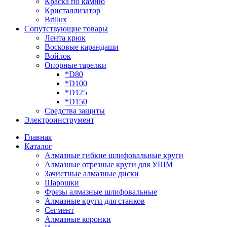
Краска по камню
Кристаллизатор
Brillux
Сопутствующие товары
Лента крюк
Восковые карандаши
Войлок
Опорные тарелки
*D80
*D100
*D125
*D150
Средства защиты
Электроинструмент
Главная
Каталог
Алмазные гибкие шлифовальные круги
Алмазные отрезные круги для УШМ
Зачистные алмазные диски
Шарошки
Фрезы алмазные шлифовальные
Алмазные круги для станков
Сегмент
Алмазные коронки