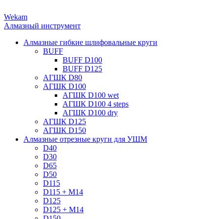
Wekam
Алмазный инструмент
Алмазные гибкие шлифовальные круги
BUFF
BUFF D100
BUFF D125
АГШК D80
АГШК D100
АГШК D100 wet
АГШК D100 4 steps
АГШК D100 dry
АГШК D125
АГШК D150
Алмазные отрезные круги для УШМ
D40
D30
D65
D50
D115
D115 + M14
D125
D125 + M14
D150