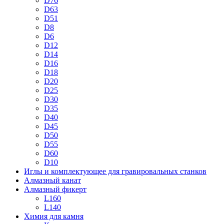
D76
D63
D51
D8
D6
D12
D14
D16
D18
D20
D25
D30
D35
D40
D45
D50
D55
D60
D10
Иглы и комплектующее для гравировальных станков
Алмазный канат
Алмазный фикерт
L160
L140
Химия для камня