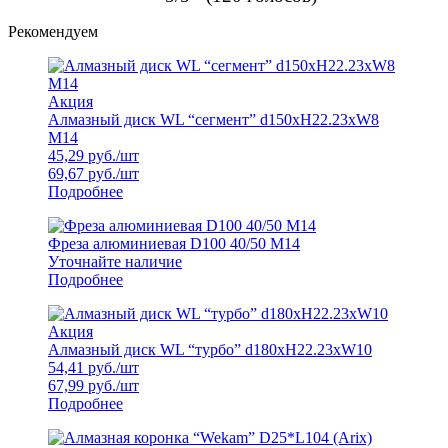
Рекомендуем
Акция
Алмазный диск WL “сегмент” d150xH22.23xW8
M14
45,29
руб./шт
69,67
руб./шт
Подробнее
Фреза алюминиевая D100 40/50 M14
Уточнайте наличие
Подробнее
Акция
Алмазный диск WL “турбо” d180xH22.23xW10
54,41
руб./шт
67,99
руб./шт
Подробнее