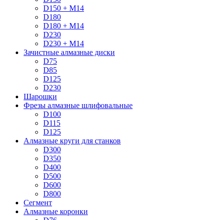
D150 + M14
D180
D180 + M14
D230
D230 + M14
Зачистные алмазные диски
D75
D85
D125
D230
Шарошки
Фрезы алмазные шлифовальные
D100
D115
D125
Алмазные круги для станков
D300
D350
D400
D500
D600
D800
Сегмент
Алмазные коронки