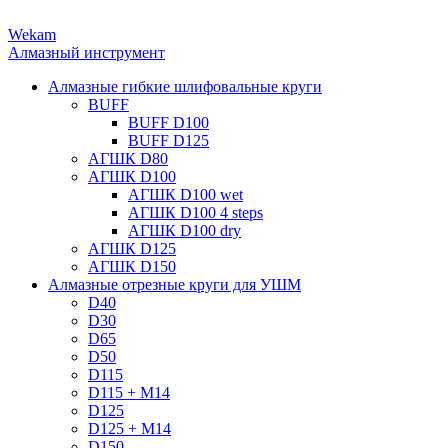
Wekam
Алмазный инструмент
Алмазные гибкие шлифовальные круги
BUFF
BUFF D100
BUFF D125
АГШК D80
АГШК D100
АГШК D100 wet
АГШК D100 4 steps
АГШК D100 dry
АГШК D125
АГШК D150
Алмазные отрезные круги для УШМ
D40
D30
D65
D50
D115
D115 + M14
D125
D125 + M14
D150