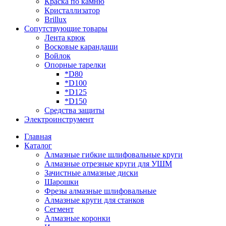
Краска по камню
Кристаллизатор
Brillux
Сопутствующие товары
Лента крюк
Восковые карандаши
Войлок
Опорные тарелки
*D80
*D100
*D125
*D150
Средства защиты
Электроинструмент
Главная
Каталог
Алмазные гибкие шлифовальные круги
Алмазные отрезные круги для УШМ
Зачистные алмазные диски
Шарошки
Фрезы алмазные шлифовальные
Алмазные круги для станков
Сегмент
Алмазные коронки