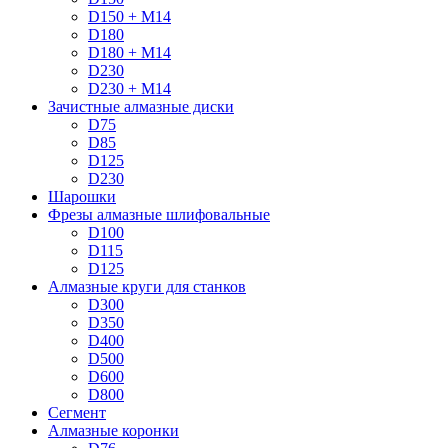
D150 + M14
D180
D180 + M14
D230
D230 + M14
Зачистные алмазные диски
D75
D85
D125
D230
Шарошки
Фрезы алмазные шлифовальные
D100
D115
D125
Алмазные круги для станков
D300
D350
D400
D500
D600
D800
Сегмент
Алмазные коронки