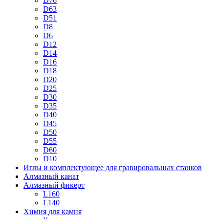
D76
D63
D51
D8
D6
D12
D14
D16
D18
D20
D25
D30
D35
D40
D45
D50
D55
D60
D10
Иглы и комплектующее для гравировальных станков
Алмазный канат
Алмазный фикерт
L160
L140
Химия для камня