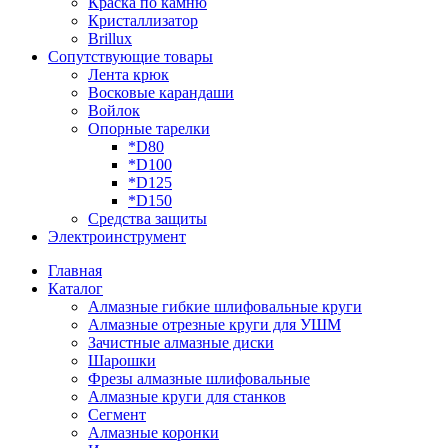
Краска по камню
Кристаллизатор
Brillux
Сопутствующие товары
Лента крюк
Восковые карандаши
Войлок
Опорные тарелки
*D80
*D100
*D125
*D150
Средства защиты
Электроинструмент
Главная
Каталог
Алмазные гибкие шлифовальные круги
Алмазные отрезные круги для УШМ
Зачистные алмазные диски
Шарошки
Фрезы алмазные шлифовальные
Алмазные круги для станков
Сегмент
Алмазные коронки