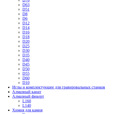
D76
D63
D51
D8
D6
D12
D14
D16
D18
D20
D25
D30
D35
D40
D45
D50
D55
D60
D10
Иглы и комплектующее для гравировальных станков
Алмазный канат
Алмазный фикерт
L160
L140
Химия для камня