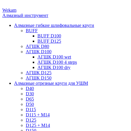
Wekam
Алмазный инструмент
Алмазные гибкие шлифовальные круги
BUFF
BUFF D100
BUFF D125
АГШК D80
АГШК D100
АГШК D100 wet
АГШК D100 4 steps
АГШК D100 dry
АГШК D125
АГШК D150
Алмазные отрезные круги для УШМ
D40
D30
D65
D50
D115
D115 + M14
D125
D125 + M14
D150