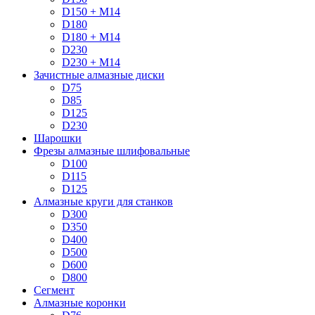
D150 + M14
D180
D180 + M14
D230
D230 + M14
Зачистные алмазные диски
D75
D85
D125
D230
Шарошки
Фрезы алмазные шлифовальные
D100
D115
D125
Алмазные круги для станков
D300
D350
D400
D500
D600
D800
Сегмент
Алмазные коронки