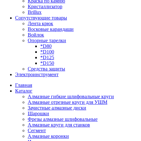
Краска по камню
Кристаллизатор
Brillux
Сопутствующие товары
Лента крюк
Восковые карандаши
Войлок
Опорные тарелки
*D80
*D100
*D125
*D150
Средства защиты
Электроинструмент
Главная
Каталог
Алмазные гибкие шлифовальные круги
Алмазные отрезные круги для УШМ
Зачистные алмазные диски
Шарошки
Фрезы алмазные шлифовальные
Алмазные круги для станков
Сегмент
Алмазные коронки