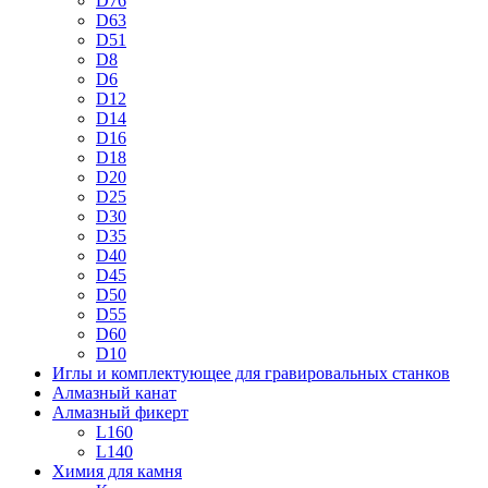
D76
D63
D51
D8
D6
D12
D14
D16
D18
D20
D25
D30
D35
D40
D45
D50
D55
D60
D10
Иглы и комплектующее для гравировальных станков
Алмазный канат
Алмазный фикерт
L160
L140
Химия для камня