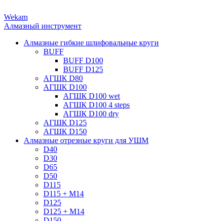
Wekam
Алмазный инструмент
Алмазные гибкие шлифовальные круги
BUFF
BUFF D100
BUFF D125
АГШК D80
АГШК D100
АГШК D100 wet
АГШК D100 4 steps
АГШК D100 dry
АГШК D125
АГШК D150
Алмазные отрезные круги для УШМ
D40
D30
D65
D50
D115
D115 + M14
D125
D125 + M14
D150