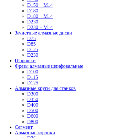
D150 + M14
D180
D180 + M14
D230
D230 + M14
Зачистные алмазные диски
D75
D85
D125
D230
Шарошки
Фрезы алмазные шлифовальные
D100
D115
D125
Алмазные круги для станков
D300
D350
D400
D500
D600
D800
Сегмент
Алмазные коронки